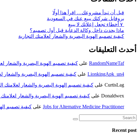
قبل أن تبدأ مشروعك… اقرأ هذا أولًا
بروفايل شركتك يبيع عنك في السعودية
٧ أخطاء تجعل إعلانك لا يبيع
ماذا يحدث داخل وكالة الدعاية قبل أول تصميم؟
كيفية تصميم الهوية البصرية والشعار لعلامتك التجارية
أحدث التعليقات
RandomNameTaf
على
كيفية تصميم الهوية البصرية والشعار لعل
LionkingApk_un4
على
كيفية تصميم الهوية البصرية والشعار لع
CurtisLag
على
كيفية تصميم الهوية البصرية والشعار لعلامتك الت
Donaldwex
على
كيفية تصميم الهوية البصرية والشعار لعلامتك ا
Jobs for Alternative Medicine Practitioner
على
كيفية تصميم الهو
Recent post